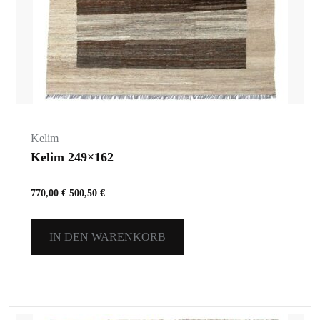
Kelim
Kelim 249×162
770,00
€
500,50
€
IN DEN WARENKORB