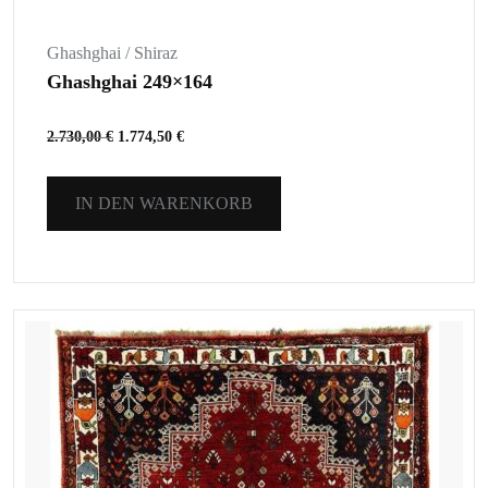
Ghashghai / Shiraz
Ghashghai 249×164
2.730,00
€
1.774,50
€
IN DEN WARENKORB