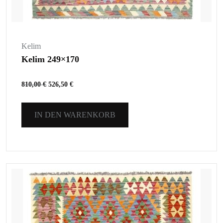
Kelim
Kelim 249×170
810,00
€
526,50
€
IN DEN WARENKORB