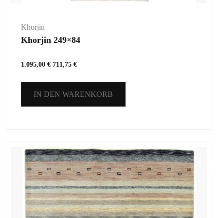
Khorjin
Khorjin 249×84
1.095,00
€
711,75
€
IN DEN WARENKORB