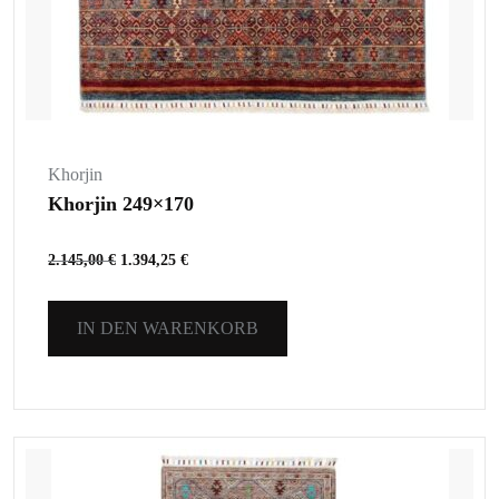
Khorjin
Khorjin 249×170
2.145,00
€
1.394,25
€
IN DEN WARENKORB