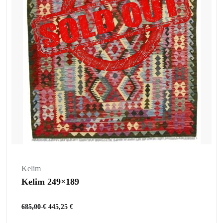
Kelim
Kelim 249×189
685,00
€
445,25
€