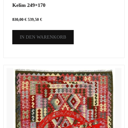
Kelim 249×170
830,00
€
539,50
€
IN DEN WARENKORB