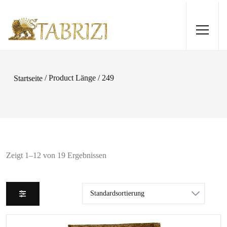
/ Product Länge / 249
Startseite
Zeigt 1–12 von 19 Ergebnissen
76x258
Sarough 134x70
€
560,00
€
+
HINZUFÜGEN
+
HI