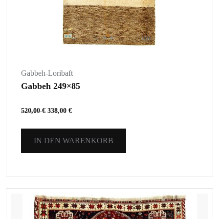
Gabbeh-Loribaft
Gabbeh 249×85
520,00
€
338,00
€
IN DEN WARENKORB