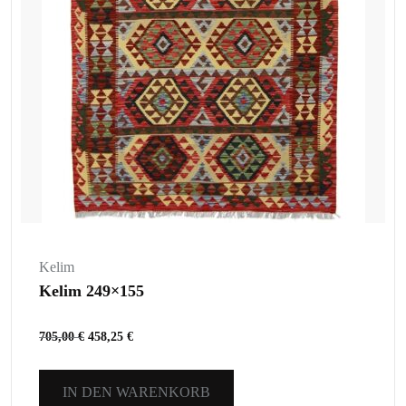
Kelim
Kelim 249×155
705,00
€
458,25
€
IN DEN WARENKORB