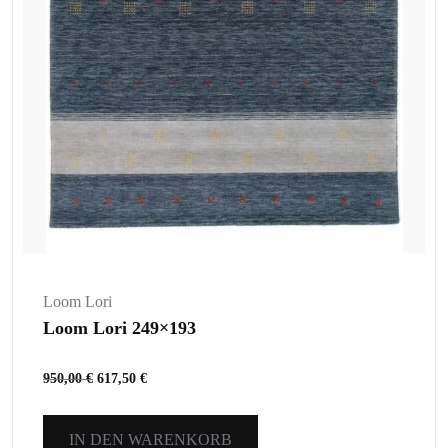
Loom Lori
Loom Lori 249×193
950,00
€
617,50
€
IN DEN WARENKORB