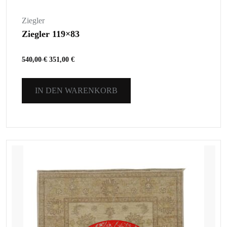
Ziegler
Ziegler 119×83
540,00
€
351,00
€
IN DEN WARENKORB