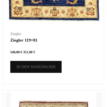
Ziegler
Ziegler 119×81
540,00
€
351,00
€
IN DEN WARENKORB