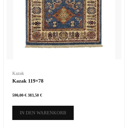
Kazak
Kazak 119×78
590,00
€
383,50
€
IN DEN WARENKORB