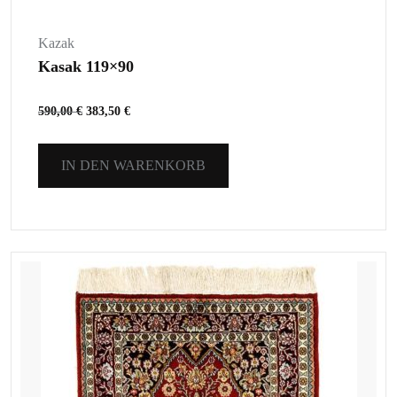
Kazak
Kasak 119×90
590,00
€
383,50
€
IN DEN WARENKORB