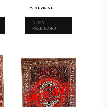
1.225,00
€
796,25
€
IN DEN
WARENKORB