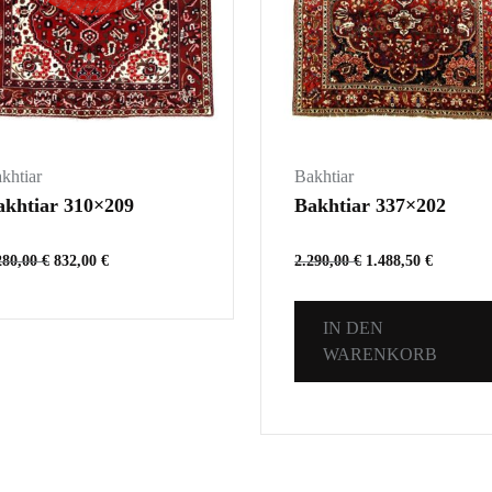
khtiar
Bakhtiar
akhtiar 310×209
Bakhtiar 337×202
280,00
€
832,00
€
2.290,00
€
1.488,50
€
IN DEN
WARENKORB