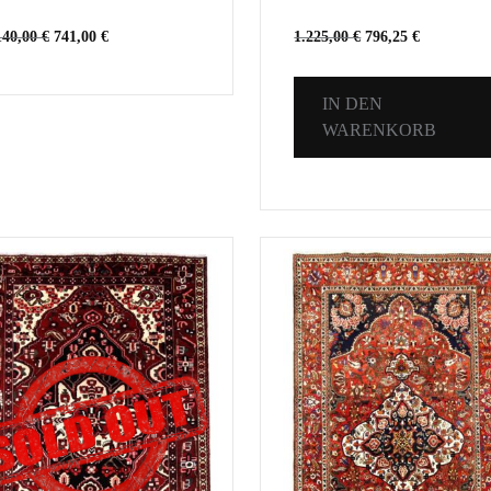
140,00
€
741,00
€
1.225,00
€
796,25
€
IN DEN
WARENKORB