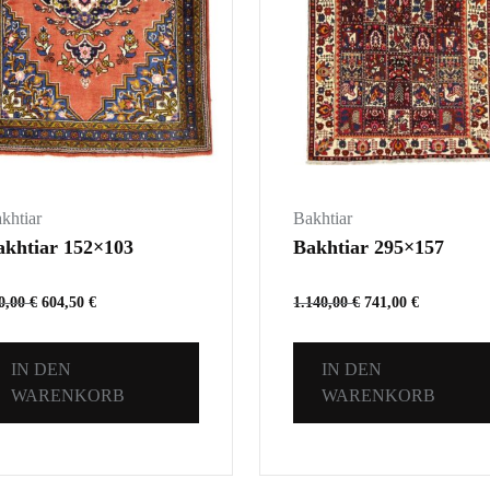
khtiar
Bakhtiar
akhtiar 152×103
Bakhtiar 295×157
0,00
€
604,50
€
1.140,00
€
741,00
€
IN DEN
IN DEN
WARENKORB
WARENKORB