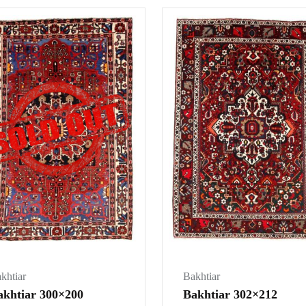
khtiar
Bakhtiar
akhtiar 300×200
Bakhtiar 302×212