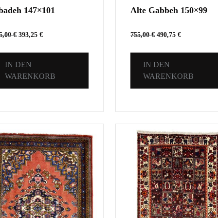
badeh 147×101
Alte Gabbeh 150×99
5,00
€
393,25
€
755,00
€
490,75
€
IN DEN
IN DEN
WARENKORB
WARENKORB