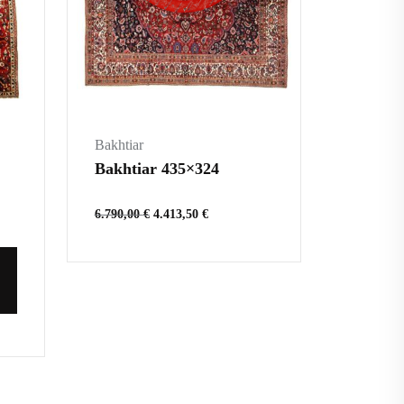
Bakhtiar
Bakhtiar 435×324
6.790,00
€
4.413,50
€