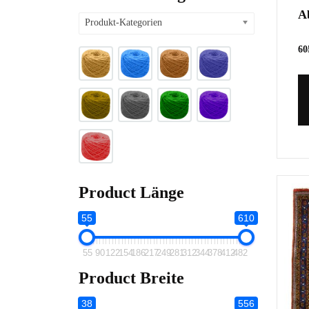
A
Produkt-Kategorien
60
Product Länge
55
610
55
90
122
154
186
217
249
281
312
344
378
412
482
Product Breite
38
556