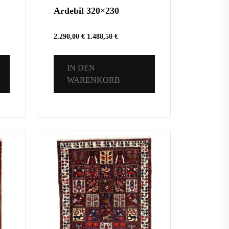
Ardebil 320×230
2.290,00
€
1.488,50
€
IN DEN
WARENKORB