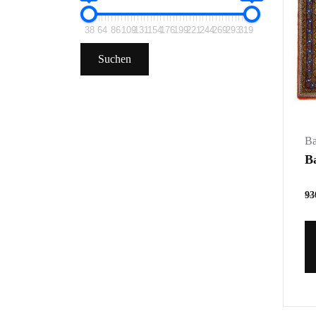
38
64
86
109
131
154
176
199
221
244
269
293
319
Suchen
Ba
B
93