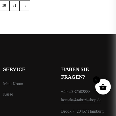
30
31
→
SERVICE
HABEN SIE
FRAGEN?
0
Mein Konto
+49 40 37502888
Kasse
kontakt@tabrizi-shop.de
Brook 7, 20457 Hamburg