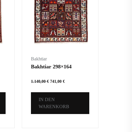
Bakhtiar
Bakhtiar 298×164
1.140,00
€
741,00
€
IN DEN
WARENKORB