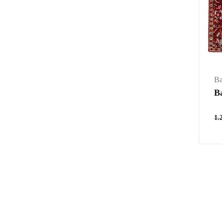
Ba
B
1.