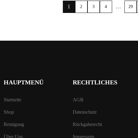
1
…
2
3
4
29
HAUPTMENÜ
RECHTLICHES
Startseite
AGB
Shop
Datenschutz
Reinigung
Rückgaberecht
Über Uns
Impressum