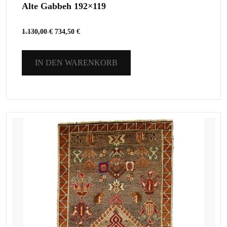
Alte Gabbeh 192×119
1.130,00
€
734,50
€
IN DEN WARENKORB