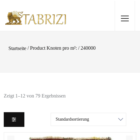
/ Product Knoten pro m²: / 240000
Startseite
Zeigt 1–12 von 79 Ergebnissen
Meshhad 292x202
1.370,00
€
+
HINZUFÜGEN