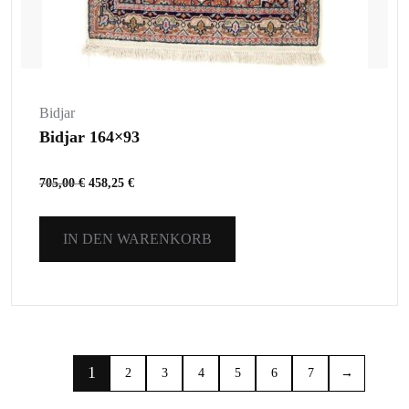
Bidjar
Bidjar 164×93
705,00
€
458,25
€
IN DEN WARENKORB
1
2
3
4
5
6
7
→