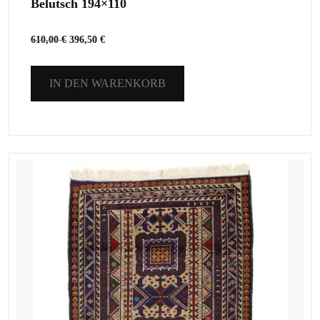
Belutsch 194×110
610,00
€
396,50
€
IN DEN WARENKORB