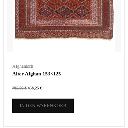
Afghanisch
Alter Afghan 153×125
705,00
€
458,25
€
IN DEN WARENKORB