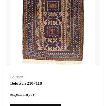
Belutsch
Belutsch 210×118
705,00
€
458,25
€