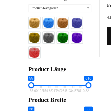
F
Produkt-Kategorien
4.
Product Länge
55
610
55
90
122
154
186
217
249
281
312
344
378
412
482
Product Breite
38
556