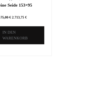
eine Seide 153×95
175,00
€
2.713,75
€
IN DEN
WARENKORB