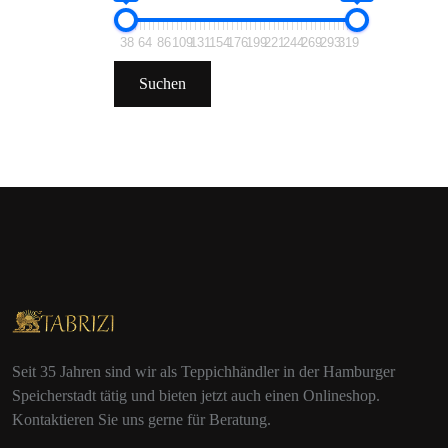
38
64
86
109
131
154
176
199
221
244
269
293
319
Suchen
Seit 35 Jahren sind wir als Teppichhändler in der Hamburger
Speicherstadt tätig und bieten jetzt auch einen Onlineshop.
Kontaktieren Sie uns gerne für Beratung.