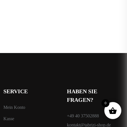
SERVICE
HABEN SIE
FRAGEN?
0
Mein Konto
+49 40 37502888
Kasse
kontakt@tabrizi-shop.de