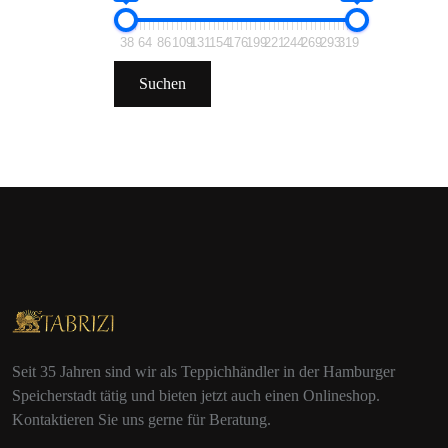
38
64
86
109
131
154
176
199
221
244
269
293
319
Suchen
Seit 35 Jahren sind wir als Teppichhändler in der Hamburger
Speicherstadt tätig und bieten jetzt auch einen Onlineshop.
Kontaktieren Sie uns gerne für Beratung.