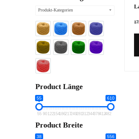
L
Produkt-Kategorien
17
Product Länge
55
610
55
90
122
154
186
217
249
281
312
344
378
412
482
Product Breite
38
556