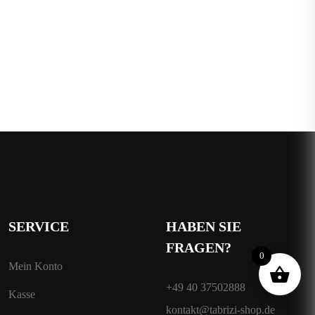
SERVICE
HABEN SIE
FRAGEN?
0
Mein Konto
+49 40 37502888
Kasse
kontakt@tabrizi-shop.de