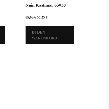
Nain Kashmar 65×38
85,00
€
55,25
€
IN DEN
WARENKORB