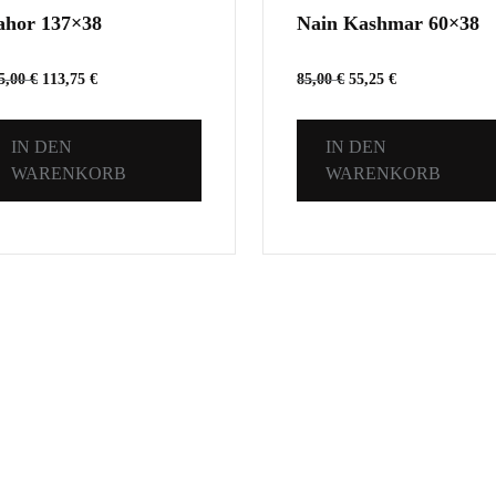
ahor 137×38
Nain Kashmar 60×38
5,00
€
113,75
€
85,00
€
55,25
€
IN DEN
IN DEN
WARENKORB
WARENKORB