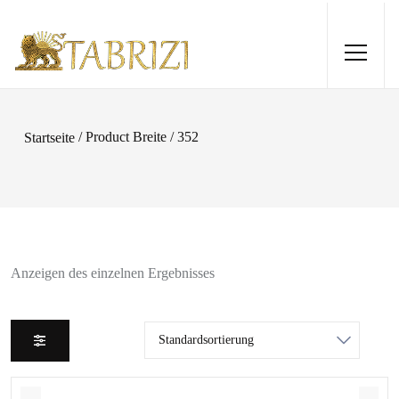
/ Product Breite / 352
Startseite
Anzeigen des einzelnen Ergebnisses
Gabbeh 306x206
1.415,00
€
+
HINZUFÜGEN