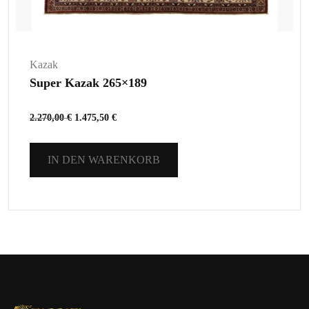
Kazak
Super Kazak 265×189
2.270,00
€
1.475,50
€
IN DEN WARENKORB