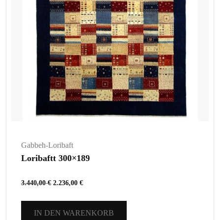
Gabbeh-Loribaft
Loribaftt 300×189
3.440,00
€
2.236,00
€
IN DEN WARENKORB