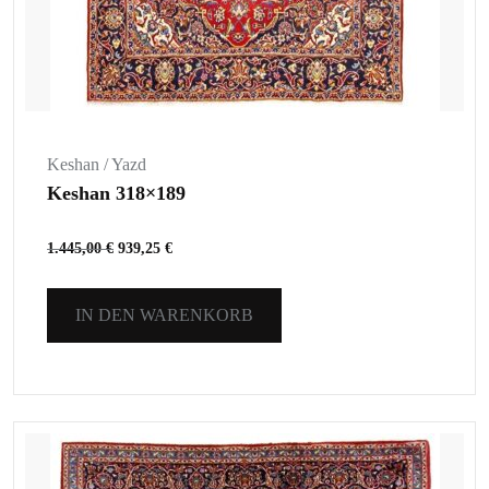
Keshan / Yazd
Keshan 318×189
1.445,00
€
939,25
€
IN DEN WARENKORB