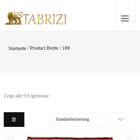
/ Product Breite / 189
Startseite
Zeigt alle 9 Ergebnisse
Gabbeh Loribaftt 167x100
1.140,00
€
+
HINZUFÜGEN