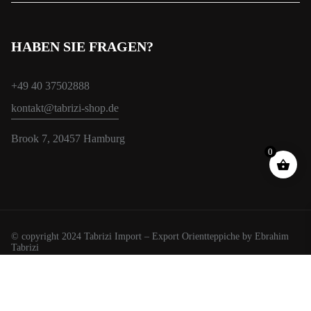
HABEN SIE FRAGEN?
+49 40 37502888
kontakt@tabrizi-shop.de
Brook 7, 20457 Hamburg
0
© copyright 2024 Tabrizi Import – Export Orientteppiche by Ebrahim
Tabrizi
Wir verwenden Cookies, um Ihnen das beste Erlebnis auf unserer
Website zu bieten.