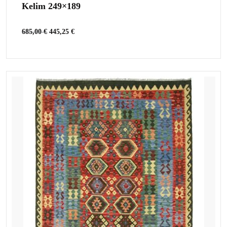
Kelim 249×189
685,00
€
445,25
€