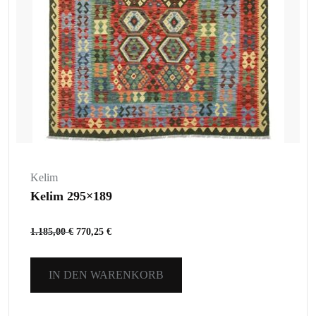
Kelim
Kelim 295×189
1.185,00
€
770,25
€
IN DEN WARENKORB