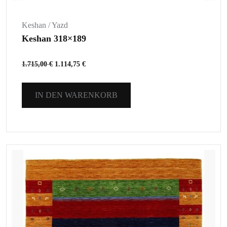
Keshan / Yazd
Keshan 318×189
1.715,00
€
1.114,75
€
IN DEN WARENKORB