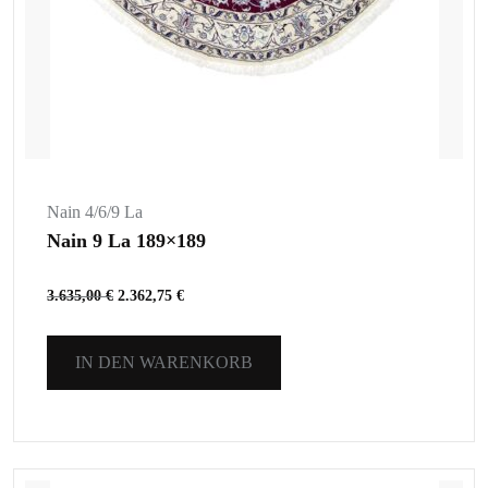
Nain 4/6/9 La
Nain 9 La 189×189
3.635,00
€
2.362,75
€
IN DEN WARENKORB