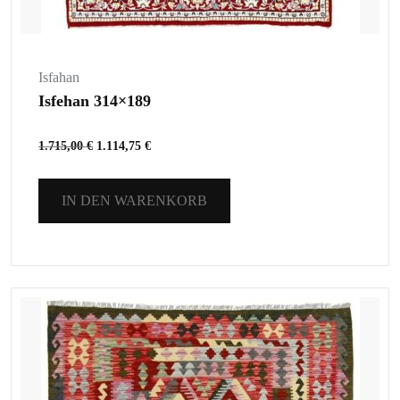
Isfahan
Isfehan 314×189
1.715,00
€
1.114,75
€
IN DEN WARENKORB