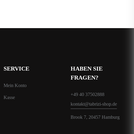
SERVICE
HABEN SIE
FRAGEN?
Mein Konto
+49 40 37502888
Kasse
kontakt@tabrizi-shop.de
Brook 7, 20457 Hamburg