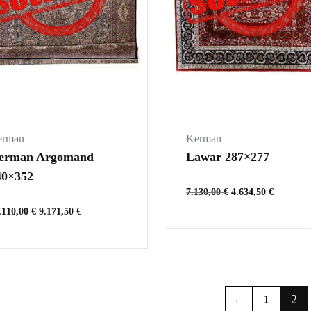
erman
Kerman
erman Argomand
Lawar 287×277
40×352
7.130,00
€
4.634,50
€
.110,00
€
9.171,50
€
2
←
1