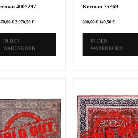
erman 400×297
Kerman 75×69
570,00
€
2.970,50
€
230,00
€
149,50
€
IN DEN
IN DEN
WARENKORB
WARENKORB