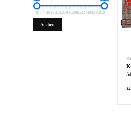
38
64
86
109
131
154
176
199
221
244
269
293
319
Suchen
K
K
5
14